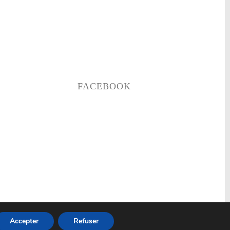
FACEBOOK
 légales
Déclaration de confidentialité
Données Personnelles
Accepter
Refuser