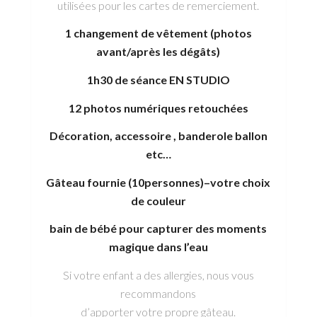
utilisées pour les cartes de remerciement.
1 changement de vêtement (photos
avant/après les dégâts)
1h30 de séance EN STUDIO
12 photos numériques retouchées
Décoration, accessoire , banderole ballon
etc…
Gâteau fournie (10personnes)–votre choix
de couleur
bain de bébé pour capturer des moments
magique dans l’eau
Si votre enfant a des allergies, nous vous
recommandons
d’apporter votre propre gâteau.