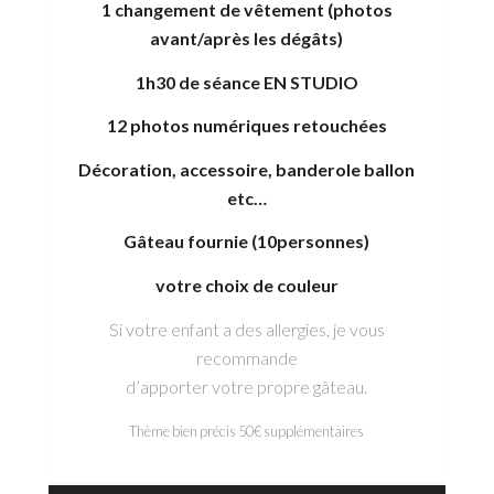
1 changement de vêtement (photos
avant/après les dégâts)
1h30 de séance EN STUDIO
12 photos numériques retouchées
Décoration, accessoire, banderole ballon
etc…
Gâteau fournie (10personnes)
votre choix de couleur
Si votre enfant a des allergies, je vous
recommande
d’apporter votre propre gâteau.
Thème bien précis 50€ supplémentaires