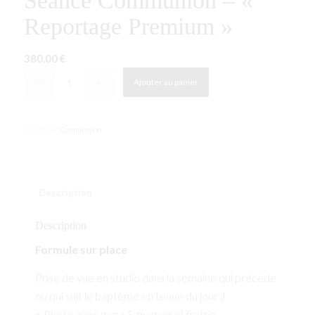
Séance Communion – «
Reportage Premium »
380,00
€
Ajouter au panier
Catégorie :
Communion
Description
Description
Formule sur place
Prise de vue en studio dans la semaine qui précède
ou qui suit le baptème en tenue du jour J
+ Photo avec papa & maman et fratrie