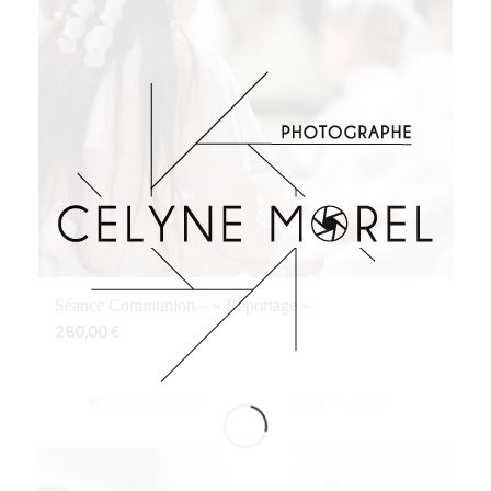
Séance Communion – « Reportage »
280,00
€
Ajouter au panier
Voir les détails