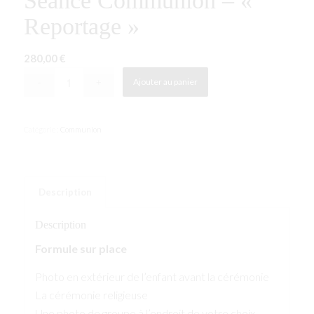
Séance Communion – «
Reportage »
280,00
€
Ajouter au panier
Catégorie :
Communion
Description
Description
Formule sur place
Photo en extérieur de l’enfant avant la cérémonie
La cérémonie religieuse
Une photo de groupe à l’endroit de votre choix