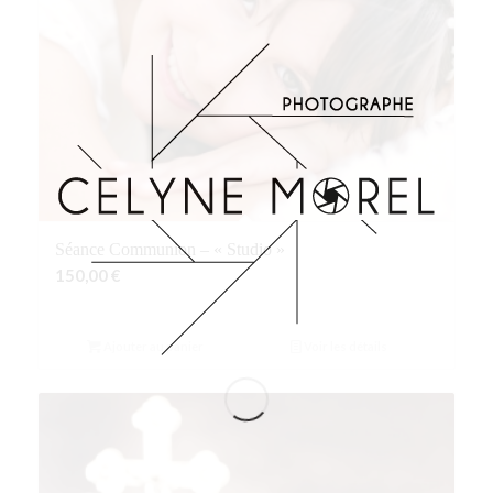
Séance Communion – « Studio »
150,00
€
Ajouter au panier
Voir les détails